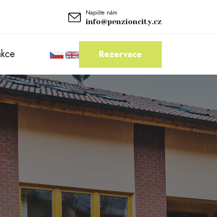
Napište nám
info@penzioncity.cz
akce
Rezervace